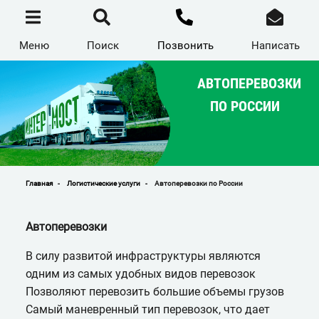
Перейти
к
основному
содержанию
Меню
Поиск
Позвонить
Написать
АВТОПЕРЕВОЗКИ
ПО РОССИИ
Главная
Логистические услуги
Автоперевозки по России
Строка
навигации
Автоперевозки
В силу развитой инфраструктуры являются
одним из самых удобных видов перевозок
Позволяют перевозить большие объемы грузов
Самый маневренный тип перевозок, что дает