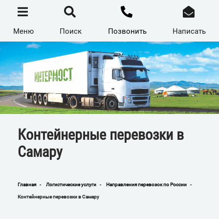
Перейти
к
основному
содержанию
Меню
Поиск
Позвонить
Написать
Контейнерные перевозки в
Самару
Главная
Логистические услуги
Направления перевозок по России
Строка
Контейнерные перевозки в Самару
навигации