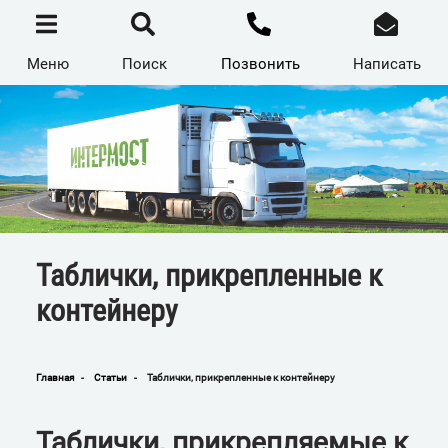
Перейти
к
основному
содержанию
Меню
Поиск
Позвонить
Написать
Таблички, прикрепленные к
контейнеру
Главная
Статьи
Таблички, прикрепленные к контейнеру
Строка
навигации
Таблички, прикрепляемые к