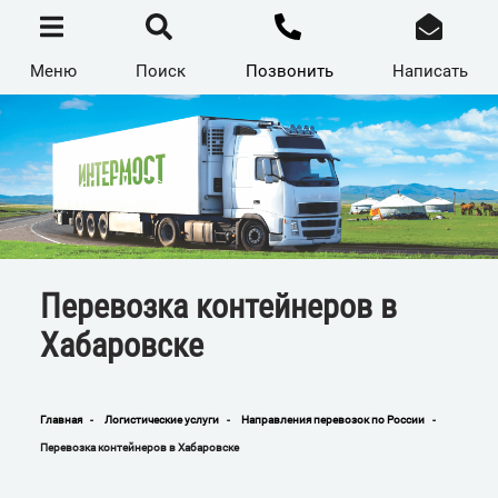
Перейти
к
основному
содержанию
Меню
Поиск
Позвонить
Написать
Перевозка контейнеров в
Хабаровске
Главная
Логистические услуги
Направления перевозок по России
Строка
Перевозка контейнеров в Хабаровске
навигации