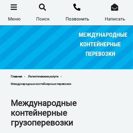
Перейти
к
основному
содержанию
Меню
Поиск
Позвонить
Написать
МЕЖДУНАРОДНЫЕ
КОНТЕЙНЕРНЫЕ
ПЕРЕВОЗКИ
Главная
Логистические услуги
Строка
Международные контейнерные перевозки
навигации
Международные
контейнерные
грузоперевозки